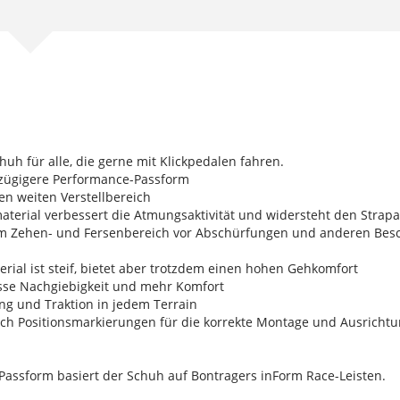
huh für alle, die gerne mit Klickpedalen fahren.
oßzügigere Performance-Passform
nen weiten Verstellbereich
rmaterial verbessert die Atmungsaktivität und widersteht den Stra
im Zehen- und Fersenbereich vor Abschürfungen und anderen Bes
rial ist steif, bietet aber trotzdem einen hohen Gehkomfort
wisse Nachgiebigkeit und mehr Komfort
ng und Traktion in jedem Terrain
lich Positionsmarkierungen für die korrekte Montage und Ausrichtu
assform basiert der Schuh auf Bontragers inForm Race-Leisten.