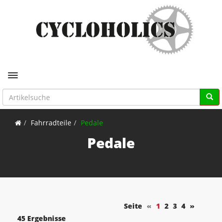
Toggle navigation
Fahrradteile
Pedale
Pedale
Seite
«
1
2
3
4
»
45 Ergebnisse