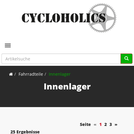
Toggle navigation
Fahrradteile
Innenlager
Innenlager
Seite
«
1
2
3
»
25 Ergebnisse