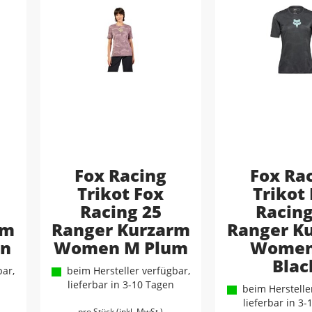
Fox Racing
Fox Ra
Trikot Fox
Trikot
Racing 25
Racing
rm
Ranger Kurzarm
Ranger K
en
Women M Plum
Women
Blac
ar,
beim Hersteller verfügbar,
lieferbar in 3-10 Tagen
beim Hersteller
lieferbar in 3
pro Stück (inkl. MwSt.)