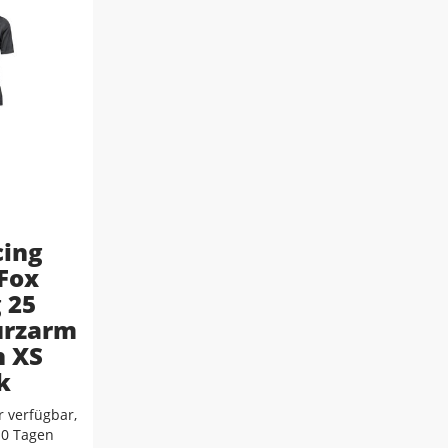
cing
 Fox
 25
urzarm
 XS
k
 verfügbar,
-10 Tagen