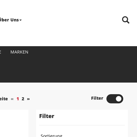
Über Uns
E
MARKEN
Filter
eite
«
1
2
»
Filter
Sortierung