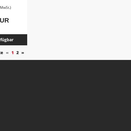
. MwSt.)
EUR
rfügbar
te
«
1
2
»