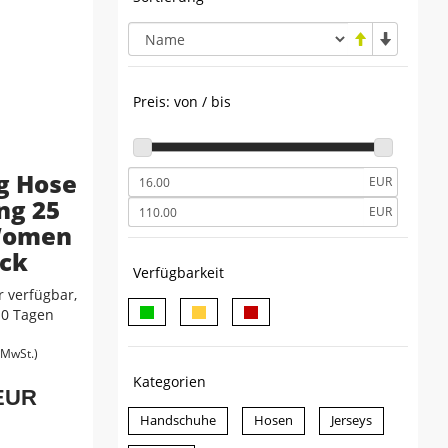
Preis: von / bis
g Hose
EUR
ng 25
EUR
Women
ack
Verfügbarkeit
 verfügbar,
-10 Tagen
. MwSt.)
Kategorien
 EUR
Handschuhe
Hosen
Jerseys