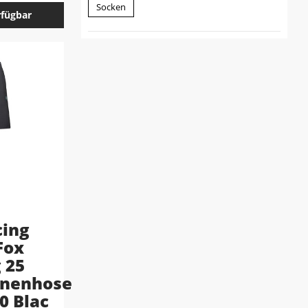
Socken
rfügbar
cing
Fox
 25
nnenhose
 Blac