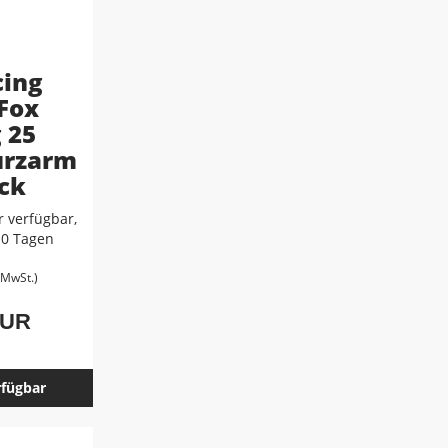
cing
 Fox
 25
urzarm
ck
 verfügbar,
-10 Tagen
. MwSt.)
EUR
rfügbar