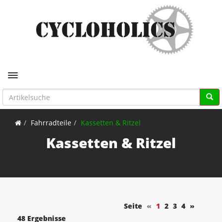
Toggle navigation
Fahrradteile
Kassetten & Ritzel
Kassetten & Ritzel
Seite
«
1
2
3
4
»
48 Ergebnisse