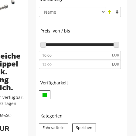
Preis: von / bis
peiche
EUR
ippel
EUR
k.
ng
Verfügbarkeit
ich.
 verfügbar,
-10 Tagen
. MwSt.)
Kategorien
EUR
Fahrradteile
Speichen