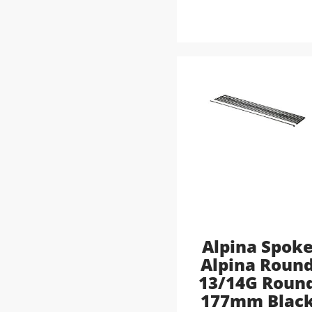
Alpina Spok
Alpina Roun
13/14G Roun
177mm Blac