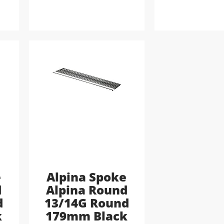
e
Alpina Spoke
d
Alpina Round
d
13/14G Round
k
179mm Black