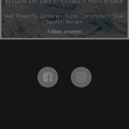
Erfülle Dir Deinen Traum vom E-Bike
Rail, Powerfly, Domane+, Super Commuter+, Dual
Sport+, Verve+
E-Bikes ansehen