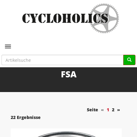
Toggle navigation
FSA
Seite
«
1
2
»
22 Ergebnisse