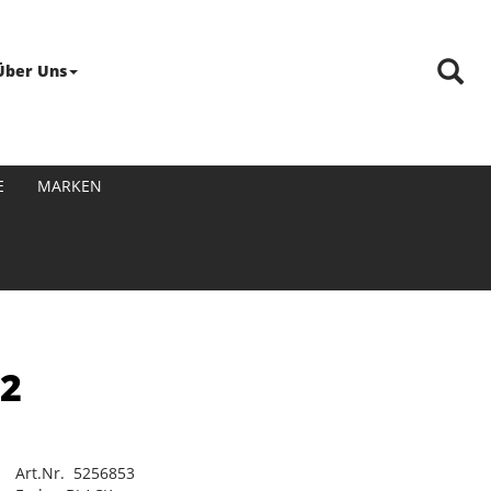
Über Uns
E
MARKEN
22
Art.Nr. 5256853