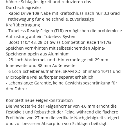
höhere Schlagfestigkeit und reduzieren das
Durchschlagrisiko
- Rapid Drive 108 Nabe mit Kraftschluss nach nur 3,3 Grad
Tretbewegung für eine schnelle, zuverlässige
Kraftübertragung
- Tubeless Ready-Felgen (TLR) ermöglichen die problemlose
Aufrüstung auf ein Tubeless-System
- Boost 110/148, 28 DT Swiss Competition Race 14/17G-
Speichen vorn/hinten mit selbstsichernden Alpina-
Speichennippeln aus Aluminium
- 28-Loch-Vorderrad- und -Hinterradfelge mit 29 mm
Innenweite und 38 mm Außenweite
- 6-Loch-Scheibenaufnahme, SRAM XD: Shimano 10/11 und
MicroSpline Freilaufkörper separat erhältlich
- Lebenslange Garantie, keine Gewichtsbeschränkung für
den Fahrer
Komplett neue Felgenkonstruktion
Die Wandstärke der Felgenhörner von 4,6 mm erhöht die
Festigkeit und Robustheit der Felge, während die flachere
Profilhöhe von 27 mm die vertikale Nachgiebigkeit steigert
und zur besseren Absorption von Schlägen beiträgt.