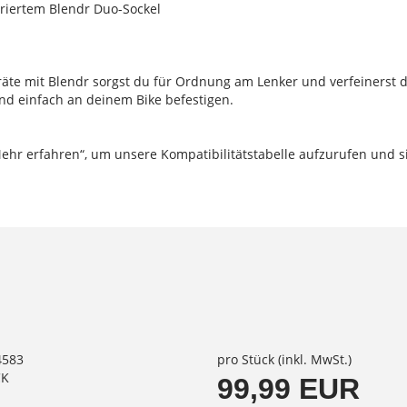
griertem Blendr Duo-Sockel
h
räte mit Blendr sorgst du für Ordnung am Lenker und verfeinerst d
nd einfach an deinem Bike befestigen.
„Mehr erfahren“, um unsere Kompatibilitätstabelle aufzurufen und si
4583
pro Stück (inkl. MwSt.)
CK
99,99 EUR