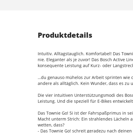
Produktdetails
Intuitiv. Alltagstauglich. Komfortabel! Das Town
nie. Eleganter als je zuvor! Das Bosch Active L
konsequente Leistung auf Kurz- oder Langstreck
…du genauso mühelos zur Arbeit sprinten wie dur
andere als alltäglich. Kein Wunder, dass es zu 
Die vier intuitiven Unterstützungsmodi des Bo
Leistung. Und die speziell für E-Bikes entwick
Das Townie Go! 5i ist der Fahrspaßprimus in se
Macht unterm Strich: Ein strahlendes Lächeln au
wetten, dass?
- Das Townie Go! schreit geradezu nach deinen I