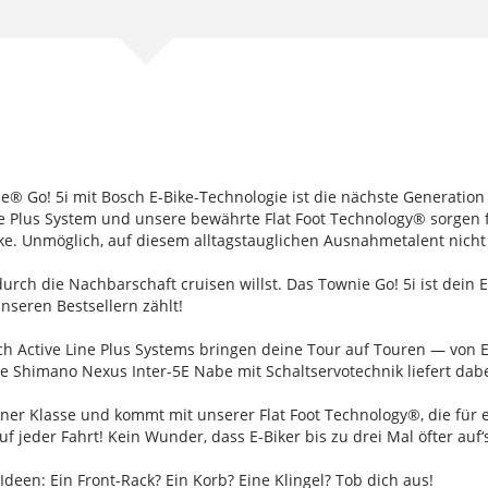
ie® Go! 5i mit Bosch E-Bike-Technologie ist die nächste Generation 
ine Plus System und unsere bewährte Flat Foot Technology® sorgen f
e. Unmöglich, auf diesem alltagstauglichen Ausnahmetalent nicht 
ch die Nachbarschaft cruisen willst. Das Townie Go! 5i ist dein E-B
unseren Bestsellern zählt!
sch Active Line Plus Systems bringen deine Tour auf Touren — von 
elte Shimano Nexus Inter-5E Nabe mit Schaltservotechnik liefert da
iner Klasse und kommt mit unserer Flat Foot Technology®, die für
f jeder Fahrt! Kein Wunder, dass E-Biker bis zu drei Mal öfter auf
deen: Ein Front-Rack? Ein Korb? Eine Klingel? Tob dich aus!