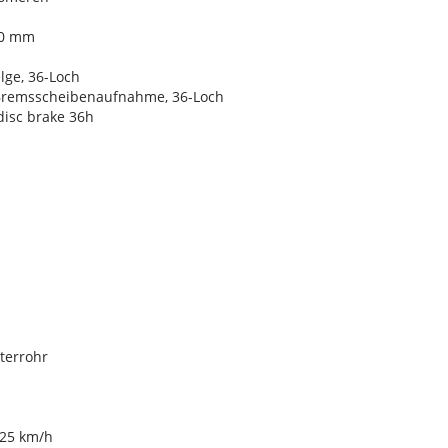
350 mm
lge, 36-Loch
-Bremsscheibenaufnahme, 36-Loch
disc brake 36h
terrohr
 25 km/h