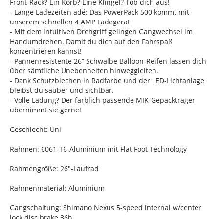
Front-Rack? Ein Korb? Eine Klingel? Tob dich aus!
- Lange Ladezeiten adé: Das PowerPack 500 kommt mit
unserem schnellen 4 AMP Ladegerät.
- Mit dem intuitiven Drehgriff gelingen Gangwechsel im
Handumdrehen. Damit du dich auf den Fahrspaß
konzentrieren kannst!
- Pannenresistente 26“ Schwalbe Balloon-Reifen lassen dich
über sämtliche Unebenheiten hinweggleiten.
- Dank Schutzblechen in Radfarbe und der LED-Lichtanlage
bleibst du sauber und sichtbar.
- Volle Ladung? Der farblich passende MIK-Gepäckträger
übernimmt sie gerne!
Geschlecht: Uni
Rahmen: 6061-T6-Aluminium mit Flat Foot Technology
Rahmengröße: 26"-Laufrad
Rahmenmaterial: Aluminium
Gangschaltung: Shimano Nexus 5-speed internal w/center
lock disc brake 36h