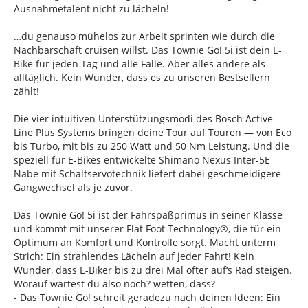
Ausnahmetalent nicht zu lächeln!
…du genauso mühelos zur Arbeit sprinten wie durch die
Nachbarschaft cruisen willst. Das Townie Go! 5i ist dein E-
Bike für jeden Tag und alle Fälle. Aber alles andere als
alltäglich. Kein Wunder, dass es zu unseren Bestsellern
zählt!
Die vier intuitiven Unterstützungsmodi des Bosch Active
Line Plus Systems bringen deine Tour auf Touren — von Eco
bis Turbo, mit bis zu 250 Watt und 50 Nm Leistung. Und die
speziell für E-Bikes entwickelte Shimano Nexus Inter-5E
Nabe mit Schaltservotechnik liefert dabei geschmeidigere
Gangwechsel als je zuvor.
Das Townie Go! 5i ist der Fahrspaßprimus in seiner Klasse
und kommt mit unserer Flat Foot Technology®, die für ein
Optimum an Komfort und Kontrolle sorgt. Macht unterm
Strich: Ein strahlendes Lächeln auf jeder Fahrt! Kein
Wunder, dass E-Biker bis zu drei Mal öfter auf‘s Rad steigen.
Worauf wartest du also noch? wetten, dass?
- Das Townie Go! schreit geradezu nach deinen Ideen: Ein