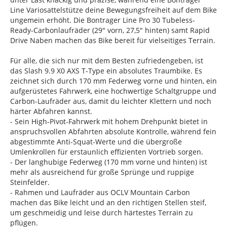
Line Variosattelstütze deine Bewegungsfreiheit auf dem Bike
ungemein erhöht. Die Bontrager Line Pro 30 Tubeless-
Ready-Carbonlaufräder (29" vorn, 27,5" hinten) samt Rapid
Drive Naben machen das Bike bereit für vielseitiges Terrain.
Für alle, die sich nur mit dem Besten zufriedengeben, ist
das Slash 9.9 X0 AXS T-Type ein absolutes Traumbike. Es
zeichnet sich durch 170 mm Federweg vorne und hinten, ein
aufgerüstetes Fahrwerk, eine hochwertige Schaltgruppe und
Carbon-Laufräder aus, damit du leichter Klettern und noch
härter Abfahren kannst.
- Sein High-Pivot-Fahrwerk mit hohem Drehpunkt bietet in
anspruchsvollen Abfahrten absolute Kontrolle, während fein
abgestimmte Anti-Squat-Werte und die übergroße
Umlenkrollen für erstaunlich effizienten Vortrieb sorgen.
- Der langhubige Federweg (170 mm vorne und hinten) ist
mehr als ausreichend für große Sprünge und ruppige
Steinfelder.
- Rahmen und Laufräder aus OCLV Mountain Carbon
machen das Bike leicht und an den richtigen Stellen steif,
um geschmeidig und leise durch härtestes Terrain zu
pflügen.