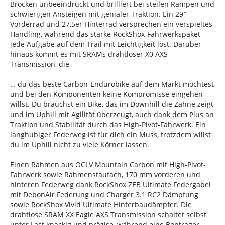
Brocken unbeeindruckt und brilliert bei steilen Rampen und
schwierigen Ansteigen mit genialer Traktion. Ein 29˝-
Vorderrad und 27,5er Hinterrad versprechen ein verspieltes
Handling, während das starke RockShox-Fahrwerkspaket
jede Aufgabe auf dem Trail mit Leichtigkeit löst. Darüber
hinaus kommt es mit SRAMs drahtloser X0 AXS
Transmission, die
… du das beste Carbon-Endurobike auf dem Markt möchtest
und bei den Komponenten keine Kompromisse eingehen
willst. Du brauchst ein Bike, das im Downhill die Zähne zeigt
und im Uphill mit Agilität überzeugt, auch dank dem Plus an
Traktion und Stabilität durch das High-Pivot-Fahrwerk. Ein
langhubiger Federweg ist für dich ein Muss, trotzdem willst
du im Uphill nicht zu viele Körner lassen.
Einen Rahmen aus OCLV Mountain Carbon mit High-Pivot-
Fahrwerk sowie Rahmenstaufach, 170 mm vorderen und
hinteren Federweg dank RockShox ZEB Ultimate Federgabel
mit DebonAir Federung und Charger 3.1 RC2 Dämpfung
sowie RockShox Vivid Ultimate Hinterbaudämpfer. Die
drahtlose SRAM XX Eagle AXS Transmission schaltet selbst
unter Last knackig und präzise, während eine Bontrager