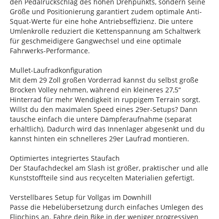
den Pedalrückschlag des hohen Drehpunkts, sondern seine
Größe und Positionierung garantiert zudem optimale Anti-
Squat-Werte für eine hohe Antriebseffizienz. Die untere
Umlenkrolle reduziert die Kettenspannung am Schaltwerk
für geschmeidigere Gangwechsel und eine optimale
Fahrwerks-Performance.
Mullet-Laufradkonfiguration
Mit dem 29 Zoll großen Vorderrad kannst du selbst große
Brocken Volley nehmen, während ein kleineres 27,5“
Hinterrad für mehr Wendigkeit in ruppigem Terrain sorgt.
Willst du den maximalen Speed eines 29er-Setups? Dann
tausche einfach die untere Dämpferaufnahme (separat
erhältlich). Dadurch wird das Innenlager abgesenkt und du
kannst hinten ein schnelleres 29er Laufrad montieren.
Optimiertes integriertes Staufach
Der Staufachdeckel am Slash ist größer, praktischer und alle
Kunststoffteile sind aus recycelten Materialien gefertigt.
Verstellbares Setup für Vollgas im Downhill
Passe die Hebelübersetzung durch einfaches Umlegen des
Flipchips an. Fahre dein Bike in der weniger progressiven