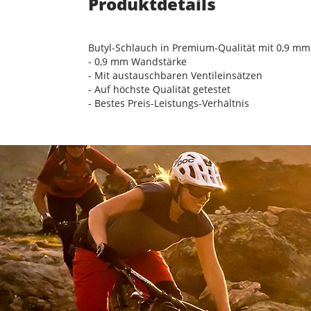
Produktdetails
Butyl-Schlauch in Premium-Qualität mit 0,9 m
- 0,9 mm Wandstärke
- Mit austauschbaren Ventileinsätzen
- Auf höchste Qualität getestet
- Bestes Preis-Leistungs-Verhältnis