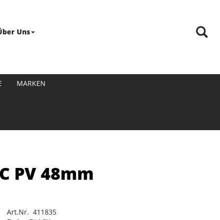
Über Uns
E
MARKEN
8C PV 48mm
Art.Nr. 411835