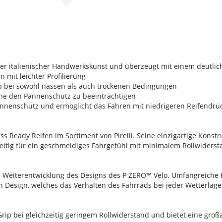
hster italienischer Handwerkskunst und überzeugt mit einem deutli
 mit leichter Profilierung
 bei sowohl nassen als auch trockenen Bedingungen
hne den Pannenschutz zu beeinträchtigen
annenschutz und ermöglicht das Fahren mit niedrigeren Reifendrü
ess Ready Reifen im Sortiment von Pirelli. Seine einzigartige Ko
hzeitig für ein geschmeidiges Fahrgefühl mit minimalem Rollwider
ne Weiterentwicklung des Designs des P ZERO™ Velo. Umfangreiche
 Design, welches das Verhalten des Fahrrads bei jeder Wetterlage
ip bei gleichzeitig geringem Rollwiderstand und bietet eine groß