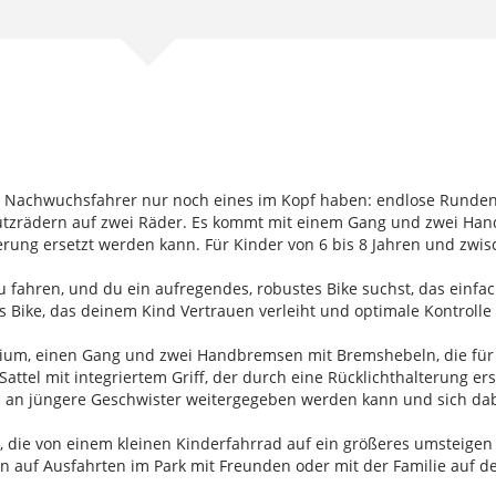
ner Nachwuchsfahrer nur noch eines im Kopf haben: endlose Runden
tützrädern auf zwei Räder. Es kommt mit einem Gang und zwei Han
lterung ersetzt werden kann. Für Kinder von 6 bis 8 Jahren und zw
 fahren, und du ein aufregendes, robustes Bike suchst, das einfach
 Bike, das deinem Kind Vertrauen verleiht und optimale Kontrolle 
nium, einen Gang und zwei Handbremsen mit Bremshebeln, die für
attel mit integriertem Griff, der durch eine Rücklichthalterung er
s an jüngere Geschwister weitergegeben werden kann und sich da
er, die von einem kleinen Kinderfahrrad auf ein größeres umsteig
n auf Ausfahrten im Park mit Freunden oder mit der Familie auf 