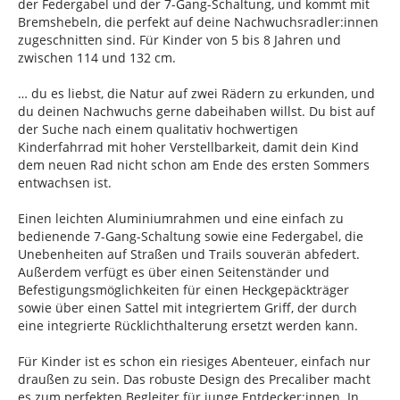
der Federgabel und der 7-Gang-Schaltung, und kommt mit
Bremshebeln, die perfekt auf deine Nachwuchsradler:innen
zugeschnitten sind. Für Kinder von 5 bis 8 Jahren und
zwischen 114 und 132 cm.
… du es liebst, die Natur auf zwei Rädern zu erkunden, und
du deinen Nachwuchs gerne dabeihaben willst. Du bist auf
der Suche nach einem qualitativ hochwertigen
Kinderfahrrad mit hoher Verstellbarkeit, damit dein Kind
dem neuen Rad nicht schon am Ende des ersten Sommers
entwachsen ist.
Einen leichten Aluminiumrahmen und eine einfach zu
bedienende 7-Gang-Schaltung sowie eine Federgabel, die
Unebenheiten auf Straßen und Trails souverän abfedert.
Außerdem verfügt es über einen Seitenständer und
Befestigungsmöglichkeiten für einen Heckgepäckträger
sowie über einen Sattel mit integriertem Griff, der durch
eine integrierte Rücklichthalterung ersetzt werden kann.
Für Kinder ist es schon ein riesiges Abenteuer, einfach nur
draußen zu sein. Das robuste Design des Precaliber macht
es zum perfekten Begleiter für junge Entdecker:innen. In