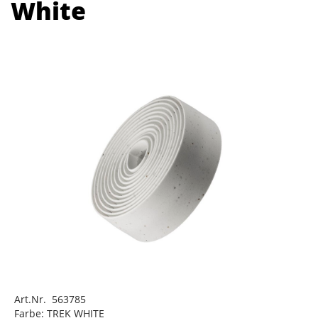
White
Art.Nr. 563785
Farbe: TREK WHITE