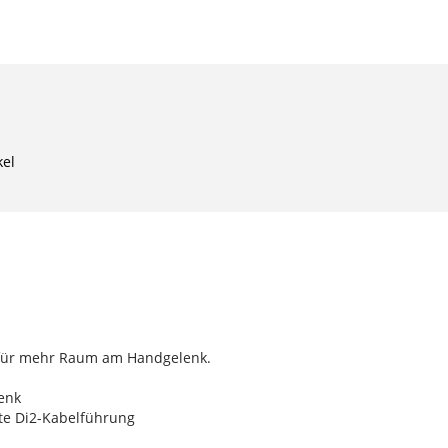
kel
p für mehr Raum am Handgelenk.
enk
te Di2-Kabelführung