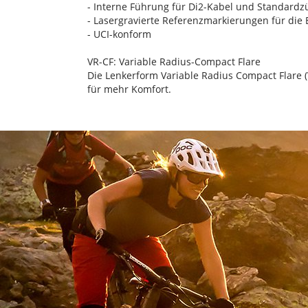
- Interne Führung für Di2-Kabel und Standardz
- Lasergravierte Referenzmarkierungen für die 
- UCI-konform
VR-CF: Variable Radius-Compact Flare
Die Lenkerform Variable Radius Compact Flare 
für mehr Komfort.