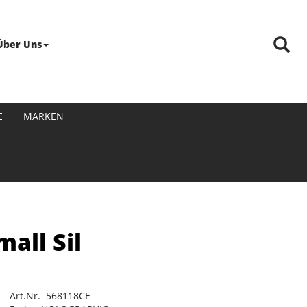
Über Uns
E
MARKEN
all Sil
Art.Nr. 568118CE