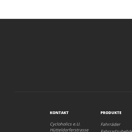
KONTAKT
PRODUKTE
Cycloholics e.U.
Fahrräder
Hütteldorferstrasse
Fahrradzubehö