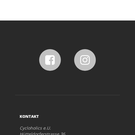
KONTAKT
Cycloholics e.U.
Hütteldorferstrasse 36