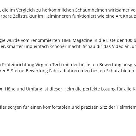
ie, die im Vergleich zu herkömmlichen Schaumhelmen wirksamer v
bare Zellstruktur im Helminneren funktioniert wie eine Art Knaut
e wurde vom renommierten TIME Magazine in die Liste der 100 
ser, smarter und einfach schöner macht. Schau dir das Video an, 
Prüfeinrichtung Virginia Tech mit der höchsten Bewertung ausgez
rer 5-Sterne-Bewertung Fahrradfahrern den besten Schutz bieten.
von Höhe und Umfang ist dieser Helm die perfekte Lösung für alle 
eiler sorgen für einen komfortablen und präzisen Sitz der Helmrie