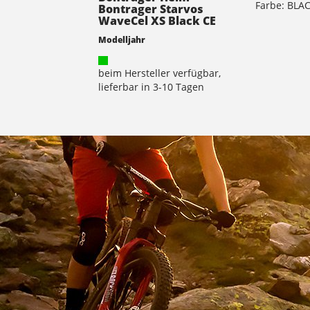
Farbe: BLA
Bontrager Starvos
WaveCel XS Black CE
Modelljahr
beim Hersteller verfügbar,
lieferbar in 3-10 Tagen