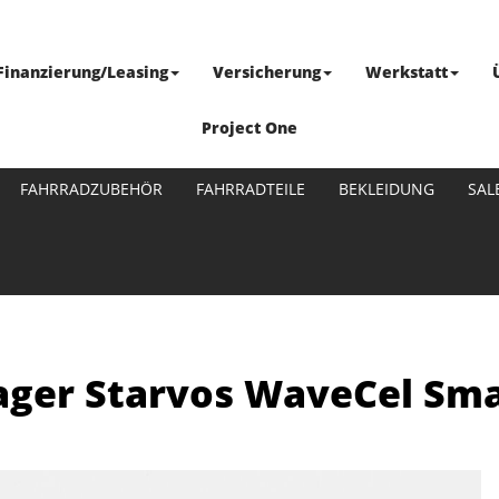
Finanzierung/Leasing
Versicherung
Werkstatt
Project One
FAHRRADZUBEHÖR
FAHRRADTEILE
BEKLEIDUNG
SAL
ger Starvos WaveCel Smal