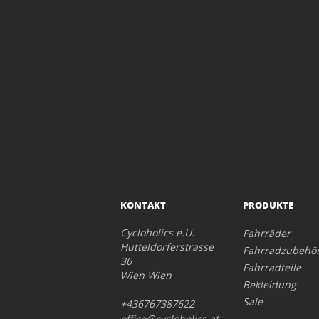
KONTAKT
PRODUKTE
Cycloholics e.U.
Fahrräder
Hütteldorferstrasse
Fahrradzubehö
36
Fahrradteile
Wien Wien
Bekleidung
Sale
+436767387622
office@cycloholics.at