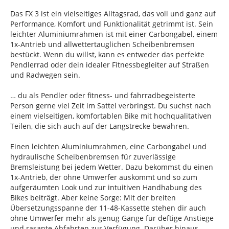
Das FX 3 ist ein vielseitiges Alltagsrad, das voll und ganz auf
Performance, Komfort und Funktionalität getrimmt ist. Sein
leichter Aluminiumrahmen ist mit einer Carbongabel, einem
1x-Antrieb und allwettertauglichen Scheibenbremsen
bestückt. Wenn du willst, kann es entweder das perfekte
Pendlerrad oder dein idealer Fitnessbegleiter auf Straßen
und Radwegen sein.
… du als Pendler oder fitness- und fahrradbegeisterte
Person gerne viel Zeit im Sattel verbringst. Du suchst nach
einem vielseitigen, komfortablen Bike mit hochqualitativen
Teilen, die sich auch auf der Langstrecke bewähren.
Einen leichten Aluminiumrahmen, eine Carbongabel und
hydraulische Scheibenbremsen für zuverlässige
Bremsleistung bei jedem Wetter. Dazu bekommst du einen
1x-Antrieb, der ohne Umwerfer auskommt und so zum
aufgeräumten Look und zur intuitiven Handhabung des
Bikes beiträgt. Aber keine Sorge: Mit der breiten
Übersetzungsspanne der 11-48-Kassette stehen dir auch
ohne Umwerfer mehr als genug Gänge für deftige Anstiege
und rasante Abfahrten zur Verfügung. Darüber hinaus