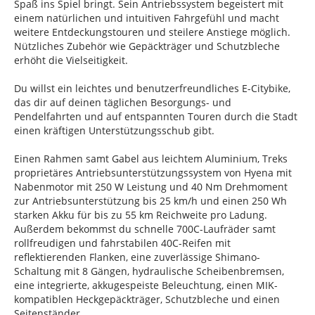
Spaß ins Spiel bringt. Sein Antriebssystem begeistert mit
einem natürlichen und intuitiven Fahrgefühl und macht
weitere Entdeckungstouren und steilere Anstiege möglich.
Nützliches Zubehör wie Gepäckträger und Schutzbleche
erhöht die Vielseitigkeit.
Du willst ein leichtes und benutzerfreundliches E-Citybike,
das dir auf deinen täglichen Besorgungs- und
Pendelfahrten und auf entspannten Touren durch die Stadt
einen kräftigen Unterstützungsschub gibt.
Einen Rahmen samt Gabel aus leichtem Aluminium, Treks
proprietäres Antriebsunterstützungssystem von Hyena mit
Nabenmotor mit 250 W Leistung und 40 Nm Drehmoment
zur Antriebsunterstützung bis 25 km/h und einen 250 Wh
starken Akku für bis zu 55 km Reichweite pro Ladung.
Außerdem bekommst du schnelle 700C-Laufräder samt
rollfreudigen und fahrstabilen 40C-Reifen mit
reflektierenden Flanken, eine zuverlässige Shimano-
Schaltung mit 8 Gängen, hydraulische Scheibenbremsen,
eine integrierte, akkugespeiste Beleuchtung, einen MIK-
kompatiblen Heckgepäckträger, Schutzbleche und einen
Seitenständer.