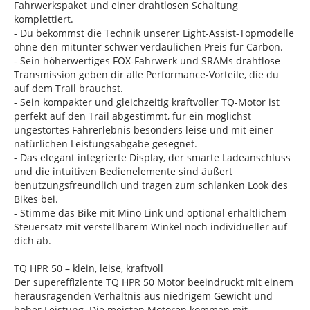
Fahrwerkspaket und einer drahtlosen Schaltung
komplettiert.
- Du bekommst die Technik unserer Light-Assist-Topmodelle
ohne den mitunter schwer verdaulichen Preis für Carbon.
- Sein höherwertiges FOX-Fahrwerk und SRAMs drahtlose
Transmission geben dir alle Performance-Vorteile, die du
auf dem Trail brauchst.
- Sein kompakter und gleichzeitig kraftvoller TQ-Motor ist
perfekt auf den Trail abgestimmt, für ein möglichst
ungestörtes Fahrerlebnis besonders leise und mit einer
natürlichen Leistungsabgabe gesegnet.
- Das elegant integrierte Display, der smarte Ladeanschluss
und die intuitiven Bedienelemente sind äußert
benutzungsfreundlich und tragen zum schlanken Look des
Bikes bei.
- Stimme das Bike mit Mino Link und optional erhältlichem
Steuersatz mit verstellbarem Winkel noch individueller auf
dich ab.
TQ HPR 50 – klein, leise, kraftvoll
Der supereffiziente TQ HPR 50 Motor beeindruckt mit einem
herausragenden Verhältnis aus niedrigem Gewicht und
hoher Leistung. Die meisten Motoren kommen mit