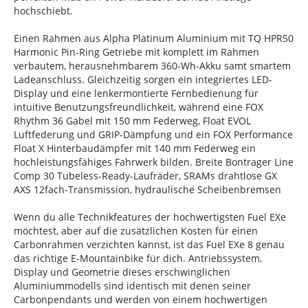
hochschiebt.
Einen Rahmen aus Alpha Platinum Aluminium mit TQ HPR50
Harmonic Pin-Ring Getriebe mit komplett im Rahmen
verbautem, herausnehmbarem 360-Wh-Akku samt smartem
Ladeanschluss. Gleichzeitig sorgen ein integriertes LED-
Display und eine lenkermontierte Fernbedienung für
intuitive Benutzungsfreundlichkeit, während eine FOX
Rhythm 36 Gabel mit 150 mm Federweg, Float EVOL
Luftfederung und GRIP-Dämpfung und ein FOX Performance
Float X Hinterbaudämpfer mit 140 mm Federweg ein
hochleistungsfähiges Fahrwerk bilden. Breite Bontrager Line
Comp 30 Tubeless-Ready-Laufräder, SRAMs drahtlose GX
AXS 12fach-Transmission, hydraulische Scheibenbremsen
Wenn du alle Technikfeatures der hochwertigsten Fuel EXe
möchtest, aber auf die zusätzlichen Kosten für einen
Carbonrahmen verzichten kannst, ist das Fuel EXe 8 genau
das richtige E-Mountainbike für dich. Antriebssystem,
Display und Geometrie dieses erschwinglichen
Aluminiummodells sind identisch mit denen seiner
Carbonpendants und werden von einem hochwertigen