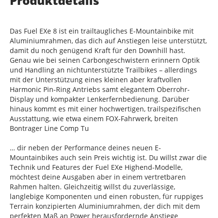
Produktdetails
Das Fuel EXe 8 ist ein trailtaugliches E-Mountainbike mit
Aluminiumrahmen, das dich auf Anstiegen leise unterstützt,
damit du noch genügend Kraft für den Downhill hast.
Genau wie bei seinen Carbongeschwistern erinnern Optik
und Handling an nichtunterstützte Trailbikes – allerdings
mit der Unterstützung eines kleinen aber kraftvollen
Harmonic Pin-Ring Antriebs samt elegantem Oberrohr-
Display und kompakter Lenkerfernbedienung. Darüber
hinaus kommt es mit einer hochwertigen, trailspezifischen
Ausstattung, wie etwa einem FOX-Fahrwerk, breiten
Bontrager Line Comp Tu
… dir neben der Performance deines neuen E-
Mountainbikes auch sein Preis wichtig ist. Du willst zwar die
Technik und Features der Fuel EXe Highend-Modelle,
möchtest deine Ausgaben aber in einem vertretbaren
Rahmen halten. Gleichzeitig willst du zuverlässige,
langlebige Komponenten und einen robusten, für ruppiges
Terrain konzipierten Aluminiumrahmen, der dich mit dem
perfekten Maß an Power herausfordernde Anstiege