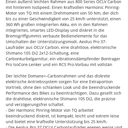
Einen äußerst leichten Rahmen aus 800 Series OCLV Carbon
mit hinterem IsoSpeed. Einen kraftvollen Harmonic Pinring-
Motor von TQ mit einem Drehmoment von 50 Nm, der dich
bis zu einer Geschwindigkeit von 25 km/h unterstützt, einen
360 Wh großen integrierten Akku, ein in den Rahmen
integriertes, smartes LED-Display und diskret in die
Bremsgriffgummis verbaute Bedienelemente für das
Umschalten der Unterstützungsmodi. Aeolus Pro 37-
Laufräder aus OCLV Carbon, eine drahtlose, elektronische
Shimano 105 Di2 2x12-Schaltung, eine
Carbonkurbelgarnitur, ein vibrationsdämpfender Bontrager
Pro IsoCore-Lenker und ein RCS Pro-Vorbau mit vollstän
Der leichte Domane+-Carbonrahmen und das diskrete
elektrische Antriebssystem sorgen für eine Extraportion
Vortrieb, ohne den schlanken Look und die beeindruckende
Performance des Bikes zu beeinträchtigen. Dazu gesellt sich
die drahtlose, elektronische Shimano 105 Di2, die präzise
und verzögerungsfrei schaltet.
- Der Harmonic Pinring-Motor von TQ arbeitet
beeindruckend diskret, ist kompakt, leicht und extrem leise
und bietet eine kraftvolle Unterstützung bis 25 km/h.
- Die Aeolus Pro 37 OCLV Carbonlaufräder wiegen wenig und