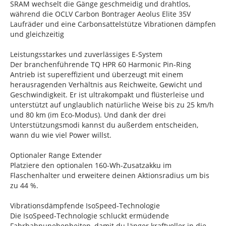
SRAM wechselt die Gänge geschmeidig und drahtlos,
während die OCLV Carbon Bontrager Aeolus Elite 35V
Laufräder und eine Carbonsattelstütze Vibrationen dämpfen
und gleichzeitig
Leistungsstarkes und zuverlässiges E-System
Der branchenführende TQ HPR 60 Harmonic Pin-Ring
Antrieb ist supereffizient und überzeugt mit einem
herausragenden Verhältnis aus Reichweite, Gewicht und
Geschwindigkeit. Er ist ultrakompakt und flüsterleise und
unterstützt auf unglaublich natürliche Weise bis zu 25 km/h
und 80 km (im Eco-Modus). Und dank der drei
Unterstützungsmodi kannst du außerdem entscheiden,
wann du wie viel Power willst.
Optionaler Range Extender
Platziere den optionalen 160-Wh-Zusatzakku im
Flaschenhalter und erweitere deinen Aktionsradius um bis
zu 44 %.
Vibrationsdämpfende IsoSpeed-Technologie
Die IsoSpeed-Technologie schluckt ermüdende
Fahrbahnunebenheiten, damit du länger kraftvoller in die