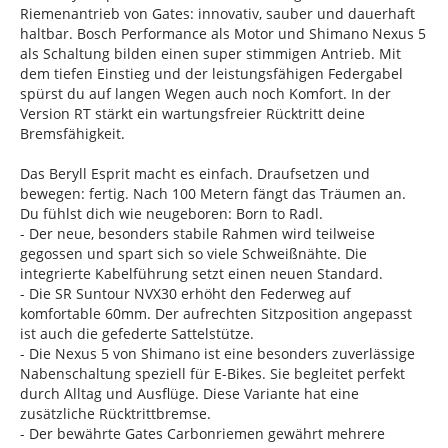
Riemenantrieb von Gates: innovativ, sauber und dauerhaft
haltbar. Bosch Performance als Motor und Shimano Nexus 5
als Schaltung bilden einen super stimmigen Antrieb. Mit
dem tiefen Einstieg und der leistungsfähigen Federgabel
spürst du auf langen Wegen auch noch Komfort. In der
Version RT stärkt ein wartungsfreier Rücktritt deine
Bremsfähigkeit.
Das Beryll Esprit macht es einfach. Draufsetzen und
bewegen: fertig. Nach 100 Metern fängt das Träumen an.
Du fühlst dich wie neugeboren: Born to Radl.
- Der neue, besonders stabile Rahmen wird teilweise
gegossen und spart sich so viele Schweißnähte. Die
integrierte Kabelführung setzt einen neuen Standard.
- Die SR Suntour NVX30 erhöht den Federweg auf
komfortable 60mm. Der aufrechten Sitzposition angepasst
ist auch die gefederte Sattelstütze.
- Die Nexus 5 von Shimano ist eine besonders zuverlässige
Nabenschaltung speziell für E-Bikes. Sie begleitet perfekt
durch Alltag und Ausflüge. Diese Variante hat eine
zusätzliche Rücktrittbremse.
- Der bewährte Gates Carbonriemen gewährt mehrere