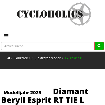
Toggle navigation
Fahrräder
Elektrofahrräder
E-Trekking
Diamant
Modelljahr 2025
Beryll Esprit RT TIE L