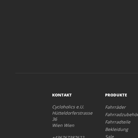
KONTAKT
PRODUKTE
Cycloholics e.U.
Fahrräder
Hütteldorferstrasse
Fahrradzubehö
36
Fahrradteile
Wien Wien
Bekleidung
Sale
+436767387622