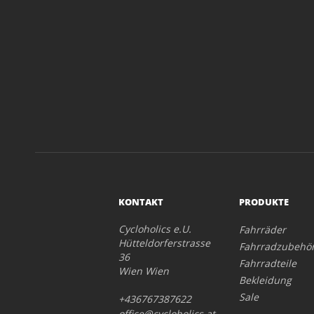
KONTAKT
PRODUKTE
Cycloholics e.U.
Fahrräder
Hütteldorferstrasse
Fahrradzubehö
36
Fahrradteile
Wien Wien
Bekleidung
Sale
+436767387622
office@cycloholics.at