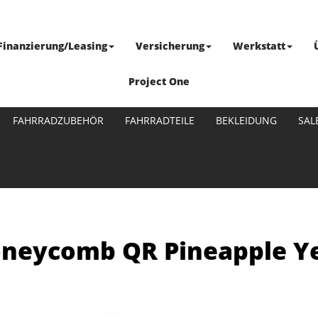
Finanzierung/Leasing
Versicherung
Werkstatt
Project One
FAHRRADZUBEHÖR
FAHRRADTEILE
BEKLEIDUNG
SAL
Honeycomb QR Pineapple Y