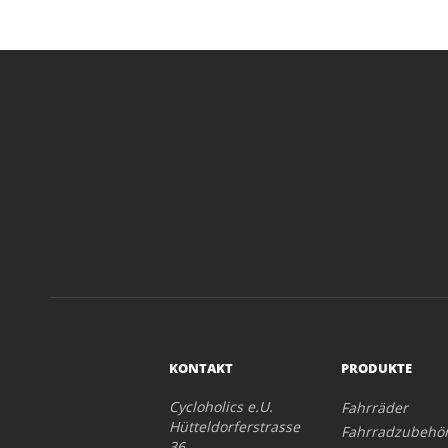
KONTAKT
PRODUKTE
Cycloholics e.U.
Fahrräder
Hütteldorferstrasse
Fahrradzubehö
36