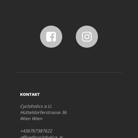
KONTAKT
Cycloholics e.U.
Hütteldorferstrasse 36
Wien Wien
+436767387622
office@cycloholics.at