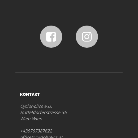
KONTAKT
Cycloholics e.U.
Hütteldorferstrasse 36
Wien Wien
+436767387622
office@cycloholics.at