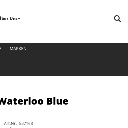
Über Uns
E
MARKEN
Waterloo Blue
Art.Nr. 537168