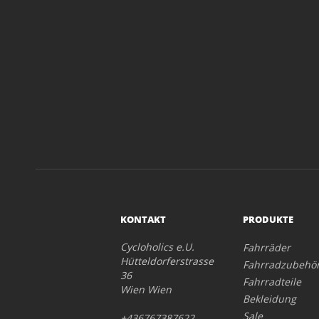
KONTAKT
PRODUKTE
Cycloholics e.U.
Fahrräder
Hütteldorferstrasse
Fahrradzubehö
36
Fahrradteile
Wien Wien
Bekleidung
Sale
+436767387622