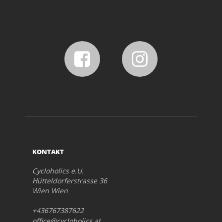
KONTAKT
Cycloholics e.U.
Hütteldorferstrasse 36
Wien Wien
+436767387622
office@cycloholics.at