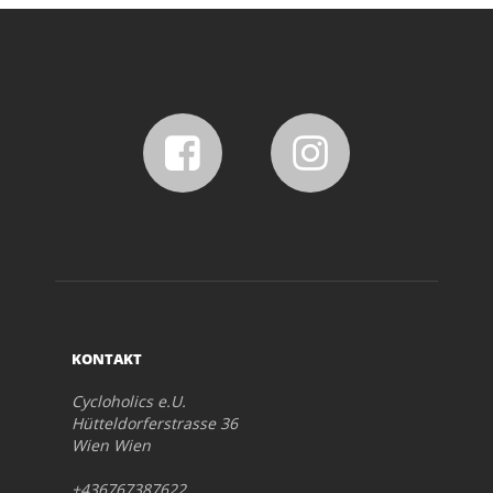
KONTAKT
Cycloholics e.U.
Hütteldorferstrasse 36
Wien Wien
+436767387622