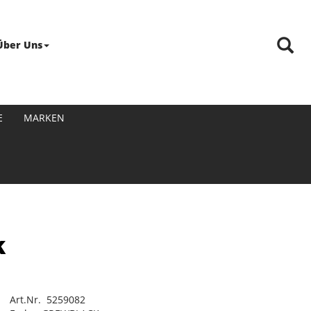
Über Uns
E
MARKEN
k
Art.Nr. 5259082