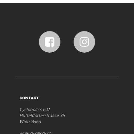
KONTAKT
Cycloholics e.U.
Hütteldorferstrasse 36
Wien Wien
+436767387622