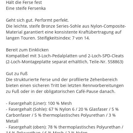
Hält die Ferse fest
Eine steife Fersenka
Geht sich gut. Performt perfekt.
Die leichte, steife Bronze Series-Sohle aus Nylon-Composite-
Material garantiert eine konsistente Kraftübertragung auf
langen Touren. Steifigkeitsindex: 7 von 14.
Bereit zum Einklicken
Kompatibel mit 3-Loch-Pedalplatten und 2-Loch-SPD-Cleats
(2-Loch-Montageplatte separat erhältlich, Teile-Nr. 558863)
Gut zu Fuß
Die strukturierte Ferse und der profilierte Zehenbereich
bieten einen sicheren Tritt bei letzten Rennvorbereitungen
zu Fuß oder in der obligatorischen Café-Pause danach.
- Fasergehalt (Liner): 100 % Mesh
- Fasergehalt (Sohle): 67 % Nylon 6 / 20 % Glasfaser / 5 %
Carbonfaser / 5 % thermoplastisches Polyurethan / 3 %
Metall
- Fasergehalt (oben): 78 % thermoplastisches Polyurethan /
14 % Polyurethan / 6 % Mesh / 2 % Nylon