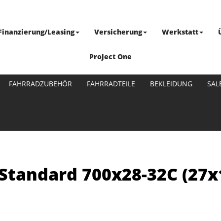
Finanzierung/Leasing
Versicherung
Werkstatt
Project One
FAHRRADZUBEHÖR
FAHRRADTEILE
BEKLEIDUNG
SAL
tandard 700x28-32C (27x1