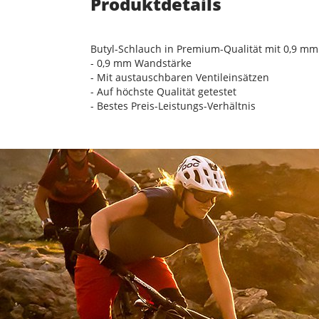
Produktdetails
Butyl-Schlauch in Premium-Qualität mit 0,9 m
- 0,9 mm Wandstärke
- Mit austauschbaren Ventileinsätzen
- Auf höchste Qualität getestet
- Bestes Preis-Leistungs-Verhältnis