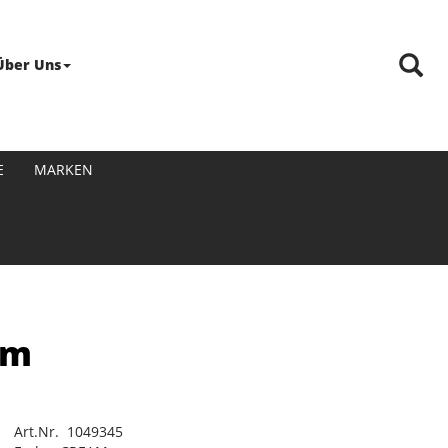
Über Uns
E
MARKEN
am
Art.Nr. 1049345