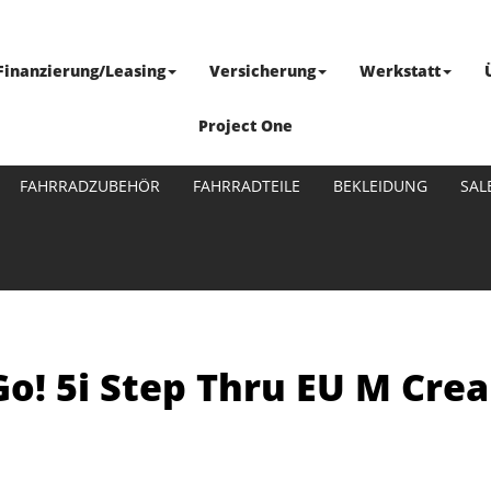
Finanzierung/Leasing
Versicherung
Werkstatt
Project One
FAHRRADZUBEHÖR
FAHRRADTEILE
BEKLEIDUNG
SAL
 Go! 5i Step Thru EU M Cre