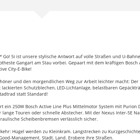
™ Go! 5i ist unsere stylische Antwort auf volle Straßen und U-Bahne
ootheste Gangart am Stau vorbei. Gepaart mit dem kräftigen Bosch 
ive City-E-Bike!
chöner und den morgendlichen Weg zur Arbeit leichter macht: Der 
t lackierten Schutzblechen, LED-Lichtanlage, belastbaren Gepäckt
tadtrad statt Standard!
 ein 250W Bosch Active Line Plus Mittelmotor System mit Purion Dis
 lange Touren oder schnelle Abstecher. Mit der Nexus Inter-5E Na
raulische Scheibenbremsen verlässlich sicher.
erkehr: Hügel werden zu Kleinkram. Langstrecken zu Kurzgeschichte
ood-Management. Stadt. Land. Erobere ihre Straßen.