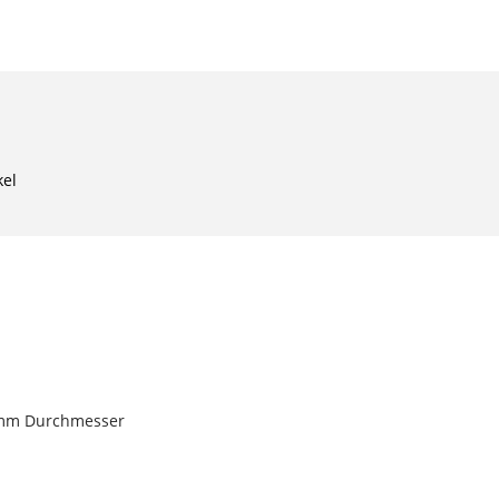
kel
8 mm Durchmesser