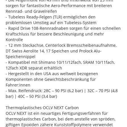
sorgen für fantastische Aero-Performance mit breiteren
Rennrad- und Gravelreifen
- Tubeless Ready-Felgen (TLR) ermöglichen den
problemlosen Umstieg auf ein Tubeless-System
- Rapid Drive 108-Rennradnaben sorgen für einen schnellen
Kraftschluss für bessere Beschleunigung und mehr
Kontrolle
- 12 mm Steckachse, Centerlock Bremsscheibenaufnahme,
DT Swiss Aerolite 14, 17 Speichen und Prolock Alu-
Speichennippel
- Kompatibel mit Shimano 10/11/12fach, SRAM 10/11fach,
12fach XDR separat erhältlich
- Hergestellt in den USA aus weltweit bezogenen
Komponenten ohne Gewichtsbeschränkung für
Fahrer:innen
- Max. Reifendruck: 28C – 90 PSI (6,2 bar) | 32C – 70 PSI (4,8
bar) | 40C – 50 PSI (3,4 bar)
Thermoplastisches OCLV NEXT Carbon
OCLV NEXT ist ein neuartiges Fertigungsverfahren für
thermoplastisches Carbon, bei dem anstelle von spröden,
giftigen Epoxiden zähere Kunststoffpolymere verwendet