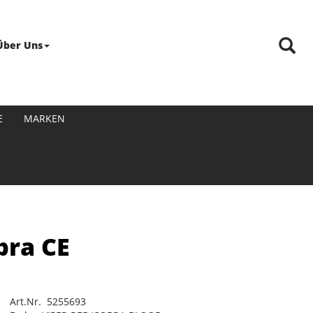
Über Uns
E
MARKEN
bra CE
Art.Nr. 5255693