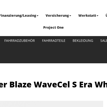
Finanzierung/Leasing
Versicherung
Werkstatt
Project One
FAHRRADZUBEHÖR
FAHRRADTEILE
BEKLEIDUNG
SAL
r Blaze WaveCel S Era Wh