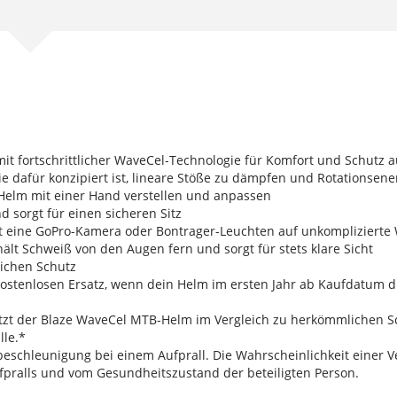
t fortschrittlicher WaveCel-Technologie für Komfort und Schutz au
ie dafür konzipiert ist, lineare Stöße zu dämpfen und Rotationsene
Helm mit einer Hand verstellen und anpassen
d sorgt für einen sicheren Sitz
rt eine GoPro-Kamera oder Bontrager-Leuchten auf unkomplizierte
ält Schweiß von den Augen fern und sorgt für stets klare Sicht
lichen Schutz
ostenlosen Ersatz, wenn dein Helm im ersten Jahr ab Kaufdatum d
hützt der Blaze WaveCel MTB-Helm im Vergleich zu herkömmlichen
lle.*
eschleunigung bei einem Aufprall. Die Wahrscheinlichkeit einer Ve
ufpralls und vom Gesundheitszustand der beteiligten Person.