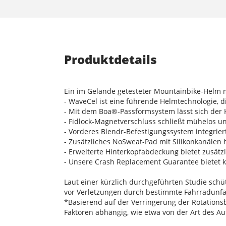
Produktdetails
Ein im Gelände getesteter Mountainbike-Helm mi
- WaveCel ist eine führende Helmtechnologie, d
- Mit dem Boa®-Passformsystem lässt sich der 
- Fidlock-Magnetverschluss schließt mühelos un
- Vorderes Blendr-Befestigungssystem integrie
- Zusätzliches NoSweat-Pad mit Silikonkanälen h
- Erweiterte Hinterkopfabdeckung bietet zusätz
- Unsere Crash Replacement Guarantee bietet k
Laut einer kürzlich durchgeführten Studie sc
vor Verletzungen durch bestimmte Fahrradunfä
*Basierend auf der Verringerung der Rotationsb
Faktoren abhängig, wie etwa von der Art des A