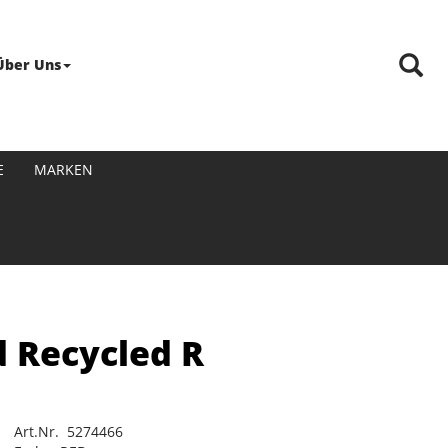
Über Uns
E
MARKEN
d Recycled R
Art.Nr. 5274466