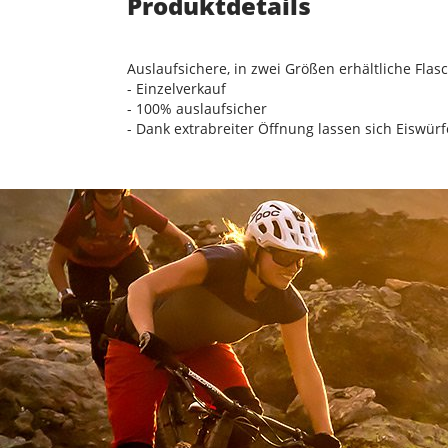
Produktdetails
Auslaufsichere, in zwei Größen erhältliche Fl
- Einzelverkauf
- 100% auslaufsicher
- Dank extrabreiter Öffnung lassen sich Eiswürf