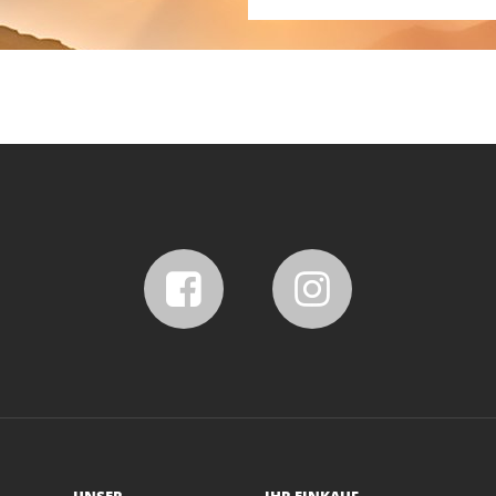
UNSER
IHR EINKAUF